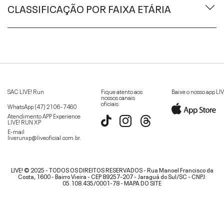
CLASSIFICAÇÃO POR FAIXA ETÁRIA
SAC LIVE! Run
Fique atento aos
Baixe o nosso app LI
nossos canais
oficiais
WhatsApp
(47) 2106-7460
Atendimento APP Experience
LIVE! RUN XP
E-mail
liverunxp@liveoficial.com.br
.
LIVE! © 2025 - TODOS OS DIREITOS RESERVADOS - Rua Manoel Francisco da
Costa, 1600 - Bairro Vieira - CEP 89257-207 - Jaraguá do Sul/SC - CNPJ:
05.108.435/0001-78 -
MAPA DO SITE