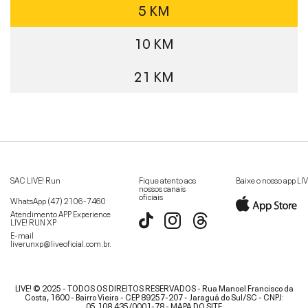
5 KM
10 KM
21 KM
SAC LIVE! Run
Fique atento aos
Baixe o nosso app LI
nossos canais
oficiais
WhatsApp
(47) 2106-7460
Atendimento APP Experience
LIVE! RUN XP
E-mail
liverunxp@liveoficial.com.br
.
LIVE! © 2025 - TODOS OS DIREITOS RESERVADOS - Rua Manoel Francisco da
Costa, 1600 - Bairro Vieira - CEP 89257-207 - Jaraguá do Sul/SC - CNPJ:
05.108.435/0001-78 -
MAPA DO SITE