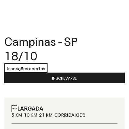
Campinas
-
SP
18/10
Inscrições abertas
INSCREVA-SE
LARGADA
5 KM
10 KM
21 KM
CORRIDA KIDS