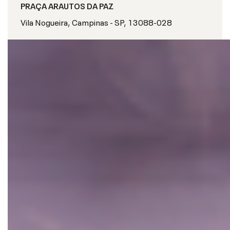
PRAÇA ARAUTOS DA PAZ
Vila Nogueira, Campinas - SP, 13088-028
S
O
B
R
E
O
E
V
E
N
T
O
O
ú
n
i