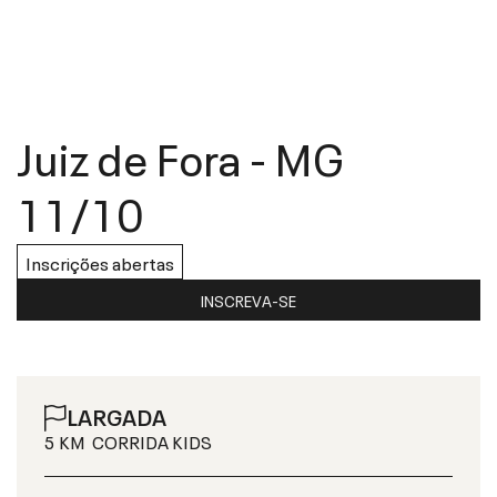
Juiz de Fora
-
MG
11/10
Inscrições abertas
INSCREVA-SE
LARGADA
5 KM
CORRIDA KIDS