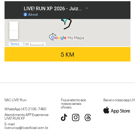
5 KM
SAC LIVE! Run
Fique atento aos
Baixe o nosso app LI
nossos canais
oficiais
WhatsApp
(47) 2106-7460
Atendimento APP Experience
LIVE! RUN XP
E-mail
liverunxp@liveoficial.com.br
.