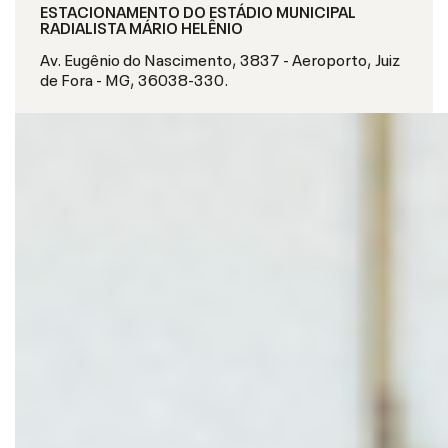
ESTACIONAMENTO DO ESTÁDIO MUNICIPAL
RADIALISTA MÁRIO HELÊNIO
Av. Eugênio do Nascimento, 3837 - Aeroporto, Juiz
de Fora - MG, 36038-330.
S
O
B
R
E
O
E
V
E
N
T
O
O
ú