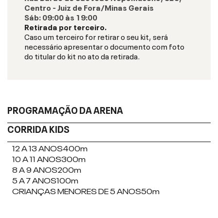
Centro - Juiz de Fora/Minas Gerais
Sáb
:
09:00
às
19:00
Retirada por terceiro.
Caso um terceiro for retirar o seu kit, será
necessário apresentar o documento com foto
do titular do kit no ato da retirada.
PROGRAMAÇÃO DA ARENA
CORRIDA KIDS
12 A 13 ANOS
400m
10 A 11 ANOS
300m
8 A 9 ANOS
200m
5 A 7 ANOS
100m
CRIANÇAS MENORES DE 5 ANOS
50m